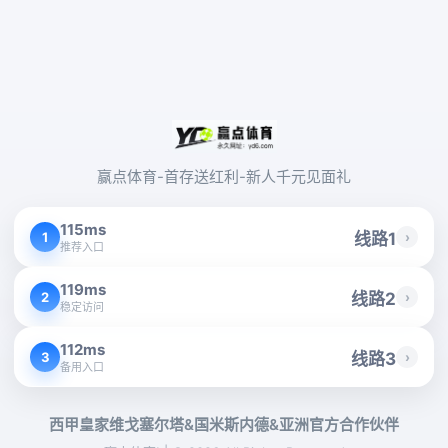
赢点体育-首存送红利-新人千元见面礼
115ms
线路1
›
1
推荐入口
119ms
线路2
›
2
稳定访问
112ms
线路3
›
3
备用入口
西甲皇家维戈塞尔塔&国米斯内德&亚洲官方合作伙伴